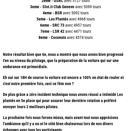
2eme - USRC
avec 5127 tours
3eme - Slot.it Club Geneve
avec 5099 tours
4eme - BSR
avec 5092 tours
5eme - Les Plantés
avec 4968 tours
6eme - SRC 73
avec 4957 tours
7eme - LSR 42
avec 4471 tours
8eme - Coconuts
avec 4374 tours
Notre résultat bien que 6e, nous a montré que nous avons bien progressé
t'en au niveau du pilotage, que la préparation de la voiture qui sur une
endurance est primordiale.
Eh oui sur 18H de course la voiture est encore a 100% en état de rouler et
c'est notre première fois, ceci ce fête non ?
De plus grâce a zéro incident technique nous avons réussi a intimidé Les
plantés en 5e place qui pour assurer leur dernière rotation a préféré
envoyer leurs 2 meilleurs pilotes.
La prochaine fois nous ferons mieux, mais avant tout nous apprécions
l'ambiance qu'il y a eu et le côté bien chaleureux lors de nos divers
échanges avec tous les participants.