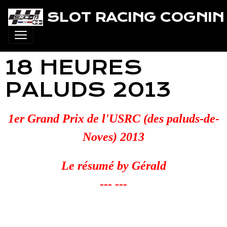
SLOT RACING COGNIN 
18 HEURES
PALUDS 2013
1er Grand Prix de l'USRC (des paluds-de-
Noves) 2013
Le résumé by Gérald
--- ---